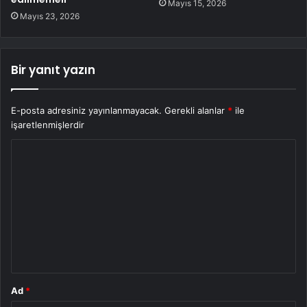
Mayıs 15, 2026
Mayıs 23, 2026
Bir yanıt yazın
E-posta adresiniz yayınlanmayacak.
Gerekli alanlar
*
ile
işaretlenmişlerdir
Y
o
r
u
m
*
Ad
*