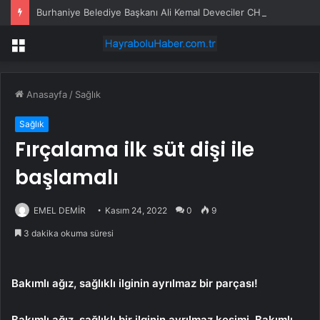
Burhaniye Belediye Başkanı Ali Kemal Deveciler CHP’den istifa etti
Menü
Anasayfa
/
Sağlık
Sağlık
Fırçalama ilk süt dişi ile
başlamalı
EMEL DEMİR
Kasım 24, 2022
0
9
3 dakika okuma süresi
Bakımlı ağız, sağlıklı ilginin ayrılmaz bir parçası!
Bakımlı ağız, sağlıklı bir ilginin ayrılmaz kesimi. Bakımlı