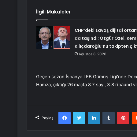
İlgili Makaleler
CHP’deki savaş dijital orta
da taşındı: Özgür Özel, Kem
Kılıçdaroğlu’nu takipten çık
Ağustos 8, 2026
Geçen sezon İspanya LEB Gümüş Ligi’nde Decol
Hamza, çıktığı 26 maçta 8.7 sayı, 3.8 ribaund v
Facebook
Twitter
LinkedIn
Tumblr
Pint
Paylaş