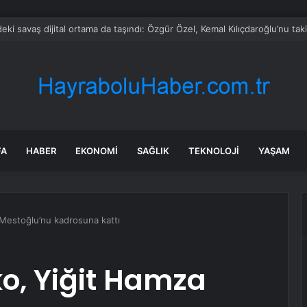
rken’den ‘yasak aşk’ açıklaması: Hukuki yollara başvuruyor
FA
HABER
EKONOMI
SAĞLIK
TEKNOLOJI
YAŞAM
Mestoğlu’nu kadrosuna kattı
o, Yiğit Hamza