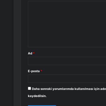
Y
o
r
u
m
*
Ad
*
E-posta
*
Daha sonraki yorumlarımda kullanılması için adı
kaydedilsin.