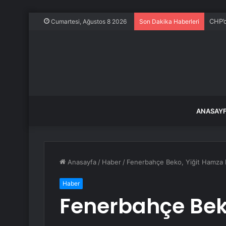
Ece E
Cumartesi, Ağustos 8 2026
Son Dakika Haberleri
ANASAY
Anasayfa
/
Haber
/
Fenerbahçe Beko, Yiğit Hamza 
Haber
Fenerbahçe Bek