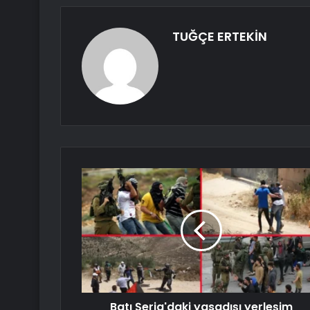
TUĞÇE ERTEKİN
Batı Şeria'daki yasadışı yerleşim