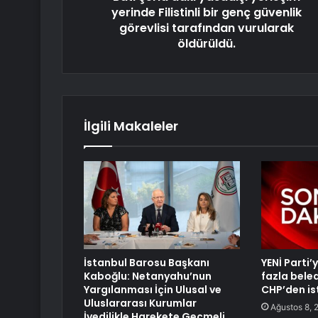
yerinde Filistinli bir genç güvenlik
görevlisi tarafından vurularak
öldürüldü.
İlgili Makaleler
İstanbul Barosu Başkanı
YENİ Parti
Kaboğlu: Netanyahu’nun
fazla bele
Yargılanması İçin Ulusal ve
CHP’den ist
Uluslararası Kurumlar
Ağustos 8, 
İvedilikle Harekete Geçmeli