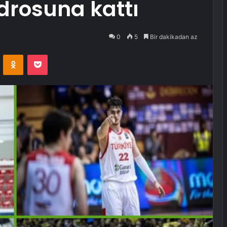
drosuna kattı
0
5
Bir dakikadan az
VKontakte
Odnoklassniki
Pocket