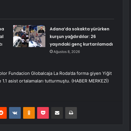
ma
Adana’da sokakta yürürken
al
kurşun yağdırdılar: 26
tı
yaşındaki genç kurtarılamadı
Ağustos 8, 2026
or Fundacion Globalcaja La Roda’da forma giyen Yiğit
e 1.1 asist ortalamaları tutturmuştu. (HABER MERKEZİ)
erest
Reddit
VKontakte
Odnoklassniki
Pocket
E-Posta ile paylaş
Yazdır