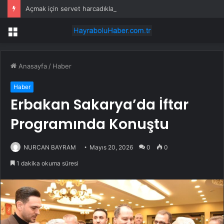
Açmak için servet harcadıkları kuyudan bir damla bile su içemiyorlar
Menü
Anasayfa
/
Haber
Haber
Erbakan Sakarya’da İftar
Programında Konuştu
NURCAN BAYRAM
Mayıs 20, 2026
0
0
1 dakika okuma süresi