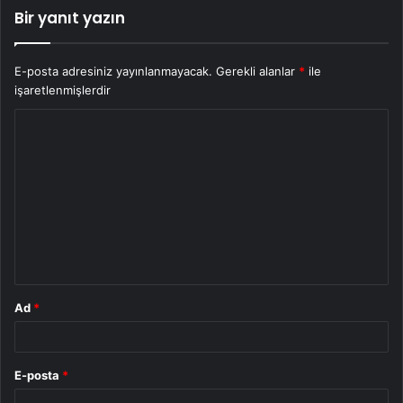
Bir yanıt yazın
E-posta adresiniz yayınlanmayacak.
Gerekli alanlar
*
ile
işaretlenmişlerdir
Y
o
r
u
m
*
Ad
*
E-posta
*