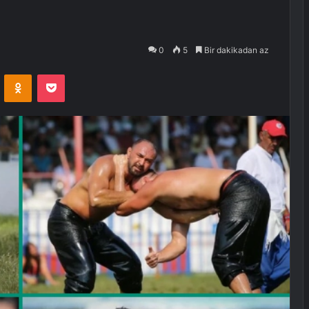
0
5
Bir dakikadan az
VKontakte
Odnoklassniki
Pocket