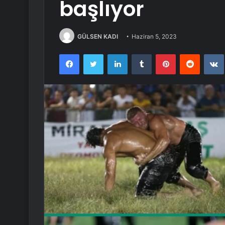
başlıyor
GÜLSEN KADI
Haziran 5, 2023
Facebook
Twitter
LinkedIn
Tumblr
Pinterest
Reddit