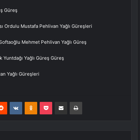
eş Güreş
 Ordulu Mustafa Pehlivan Yağlı Güreşleri
 Softaoğlu Mehmet Pehlivan Yağlı Güreş
k Yuntdağı Yağlı Güreş Güreş
an Yağlı Güreşleri
erest
Reddit
VKontakte
Odnoklassniki
Pocket
E-Posta ile paylaş
Yazdır