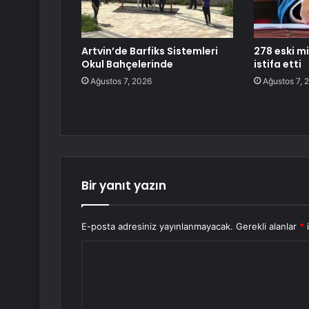
Artvin’de Barfiks Sistemleri
278 eski mi
Okul Bahçelerinde
istifa etti
Ağustos 7, 2026
Ağustos 7, 
Bir yanıt yazın
E-posta adresiniz yayınlanmayacak.
Gerekli alanlar
*
i
Y
o
r