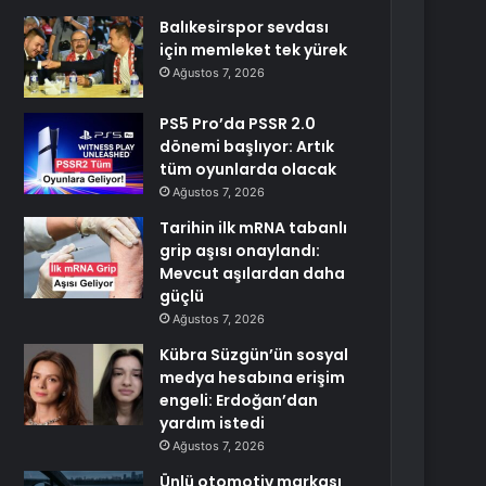
Balıkesirspor sevdası
için memleket tek yürek
Ağustos 7, 2026
PS5 Pro’da PSSR 2.0
dönemi başlıyor: Artık
tüm oyunlarda olacak
Ağustos 7, 2026
Tarihin ilk mRNA tabanlı
grip aşısı onaylandı:
Mevcut aşılardan daha
güçlü
Ağustos 7, 2026
Kübra Süzgün’ün sosyal
medya hesabına erişim
engeli: Erdoğan’dan
yardım istedi
Ağustos 7, 2026
Ünlü otomotiv markası