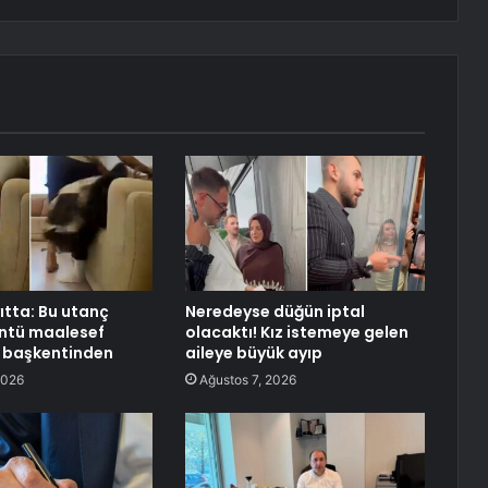
ıtta: Bu utanç
Neredeyse düğün iptal
üntü maalesef
olacaktı! Kız istemeye gelen
n başkentinden
aileye büyük ayıp
2026
Ağustos 7, 2026