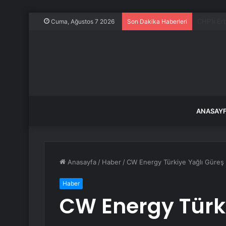
Trump’ta
Cuma, Ağustos 7 2026
Son Dakika Haberleri
ANASAY
Anasayfa
/
Haber
/
CW Energy Türkiye Yağlı Güreş L
Haber
CW Energy Türki