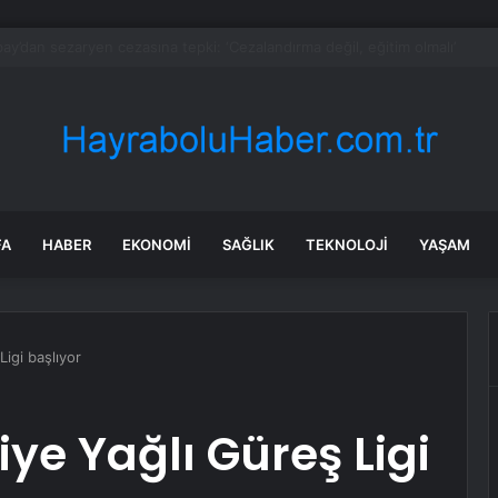
n Beyaz Saray Saldırısına Yorum
FA
HABER
EKONOMI
SAĞLIK
TEKNOLOJI
YAŞAM
igi başlıyor
ye Yağlı Güreş Ligi