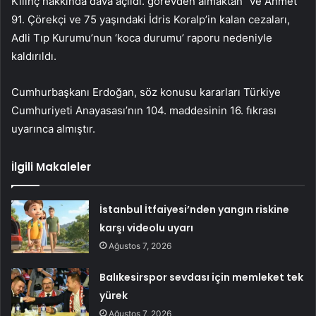
Kılınç hakkında dava açıldı. görevden almaktan” ve Ahmet
91. Çörekçi ve 75 yaşındaki İdris Koralp’in kalan cezaları,
Adli Tıp Kurumu’nun ‘koca durumu’ raporu nedeniyle
kaldırıldı.
Cumhurbaşkanı Erdoğan, söz konusu kararları Türkiye
Cumhuriyeti Anayasası’nın 104. maddesinin 16. fıkrası
uyarınca almıştır.
İlgili Makaleler
İstanbul İtfaiyesi’nden yangın riskine
karşı videolu uyarı
Ağustos 7, 2026
Balıkesirspor sevdası için memleket tek
yürek
Ağustos 7, 2026