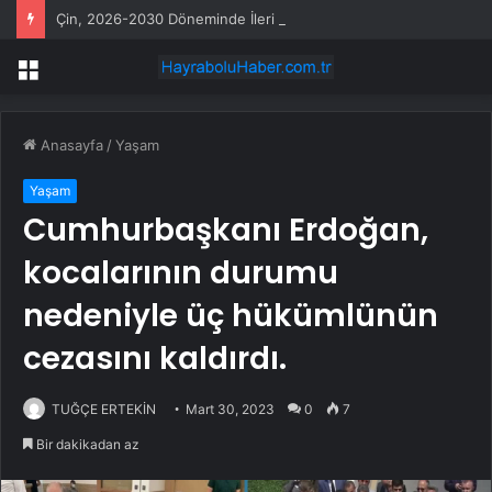
Çin, 2026-2030 Döneminde İleri Teknoloji Ekipman İthalatını Artıracak
Menü
Anasayfa
/
Yaşam
Yaşam
Cumhurbaşkanı Erdoğan,
kocalarının durumu
nedeniyle üç hükümlünün
cezasını kaldırdı.
TUĞÇE ERTEKİN
Mart 30, 2023
0
7
Bir dakikadan az