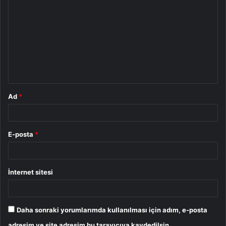
o
r
u
m
*
Ad
*
E-posta
*
İnternet sitesi
Daha sonraki yorumlarımda kullanılması için adım, e-posta
adresim ve site adresim bu tarayıcıya kaydedilsin.