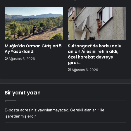
Muğla’da Orman Girişleri 5
Sultangazi’de korku dolu
Ay Yasaklandı
anlar! Ailesini rehin aldı,
özel harekat devreye
Ağustos 6, 2026
girdi…
Ağustos 6, 2026
Bir yanıt yazın
E-posta adresiniz yayınlanmayacak.
Gerekli alanlar
*
ile
işaretlenmişlerdir
Y