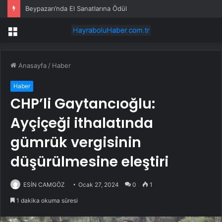
Beypazarı’nda El Sanatlarına Ödül
Menü
Anasayfa
/
Haber
Haber
CHP’li Gaytancıoğlu:
Ayçiçeği ithalatında
gümrük vergisinin
düşürülmesine eleştiri
ESİN CAMGÖZ
Ocak 27, 2024
0
1
1 dakika okuma süresi