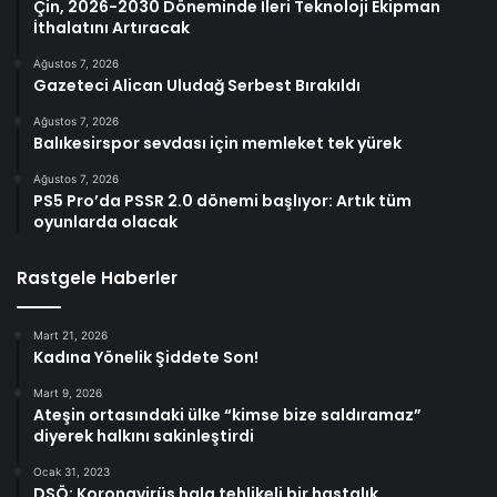
Çin, 2026-2030 Döneminde İleri Teknoloji Ekipman
İthalatını Artıracak
Ağustos 7, 2026
Gazeteci Alican Uludağ Serbest Bırakıldı
Ağustos 7, 2026
Balıkesirspor sevdası için memleket tek yürek
Ağustos 7, 2026
PS5 Pro’da PSSR 2.0 dönemi başlıyor: Artık tüm
oyunlarda olacak
Rastgele Haberler
Mart 21, 2026
Kadına Yönelik Şiddete Son!
Mart 9, 2026
Ateşin ortasındaki ülke “kimse bize saldıramaz”
diyerek halkını sakinleştirdi
Ocak 31, 2023
DSÖ: Koronavirüs hala tehlikeli bir hastalık