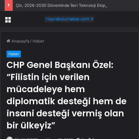
Çin, 2026-2030 Döneminde İleri Teknoloji Ekipman İthalatını Artıracak
Menü
Anasayfa
/
Haber
Haber
CHP Genel Başkanı Özel:
“Filistin için verilen
mücadeleye hem
diplomatik desteği hem de
insani desteği vermiş olan
bir ülkeyiz”