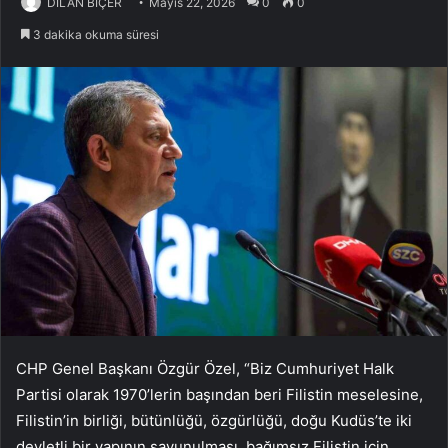
DİLAN BİÇER
Mayıs 22, 2026
0
0
3 dakika okuma süresi
CHP Genel Başkanı Özgür Özel, “Biz Cumhuriyet Halk
Partisi olarak 1970’lerin başından beri Filistin meselesine,
Filistin’in birliği, bütünlüğü, özgürlüğü, doğu Kudüs’te iki
devletli bir yapının savunulması, bağımsız Filistin için