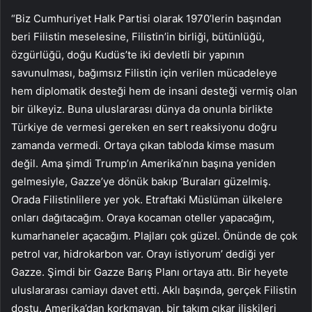
“Biz Cumhuriyet Halk Partisi olarak 1970’lerin başından
beri Filistin meselesine, Filistin’in birliği, bütünlüğü,
özgürlüğü, doğu Kudüs’te iki devletli bir yapının
savunulması, bağımsız Filistin için verilen mücadeleye
hem diplomatik desteği hem de insani desteği vermiş olan
bir ülkeyiz. Buna uluslararası dünya da onunla birlikte
Türkiye de vermesi gereken en sert reaksiyonu doğru
zamanda vermedi. Ortaya çıkan tabloda kimse masum
değil. Ama şimdi Trump’ın Amerika’nın başına yeniden
gelmesiyle, Gazze’ye dönük bakıp ‘Buraları güzelmiş.
Orada Filistinlilere yer yok. Etraftaki Müslüman ülkelere
onları dağıtacağım. Oraya kocaman oteller yapacağım,
kumarhaneler açacağım. Plajları çok güzel. Önünde de çok
petrol var, hidrokarbon var. Orayı istiyorum’ dediği yer
Gazze. Şimdi bir Gazze Barış Planı ortaya attı. Bir heyete
uluslararası camiayı davet etti. Aklı başında, gerçek Filistin
dostu, Amerika’dan korkmayan, bir takım çıkar ilişkileri