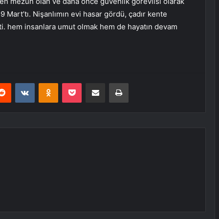
n mezun olan ve daha önce güvenlik görevlisi olarak
 Mart’tı. Nişanlımın evi hasar gördü, çadır kente
i. hem insanlara umut olmak hem de hayatın devam
erest
Reddit
VKontakte
Odnoklassniki
Pocket
E-Posta ile paylaş
Yazdır