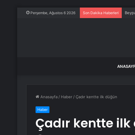
Beypa
Perşembe, Ağustos 6 2026
Son Dakika Haberleri
ANASAY
Anasayfa
/
Haber
/
Çadır kentte ilk düğün
Haber
Çadır kentte il