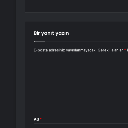
Bir yanıt yazın
E-posta adresiniz yayınlanmayacak.
Gerekli alanlar
*
i
Y
o
r
u
m
*
Ad
*