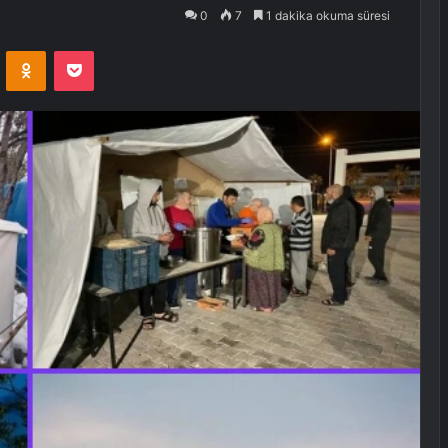
0
7
1 dakika okuma süresi
VKontakte
Odnoklassniki
Pocket