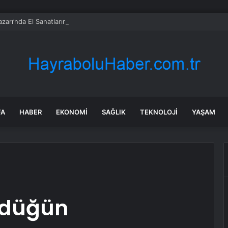
zarı’nda El Sanatlarına Ödül
FA
HABER
EKONOMI
SAĞLIK
TEKNOLOJI
YAŞAM
k düğün