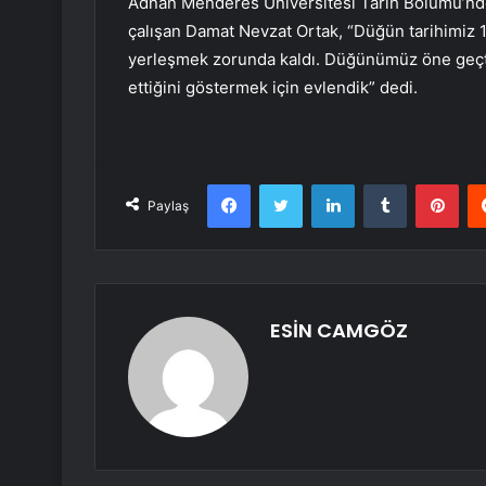
Adnan Menderes Üniversitesi Tarih Bölümü’nde
çalışan Damat Nevzat Ortak, “Düğün tarihimiz 19
yerleşmek zorunda kaldı. Düğünümüz öne geçt
ettiğini göstermek için evlendik” dedi.
Facebook
Twitter
LinkedIn
Tumblr
Pint
Paylaş
ESİN CAMGÖZ