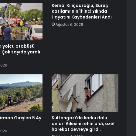
Kemal Kılıçdaroğlu, Suruç
Katliamı’nın 11’inci Yılında
Hayatını Kaybedenleri Andı
Ağustos 6, 2026
a yolcu otobüsü
: Çok sayıda yaralı
2026
rman Girişleri 5 Ay
Sultangazi’de korku dolu
ı
anlar! Ailesini rehin aldı, özel
harekat devreye girdi…
2026