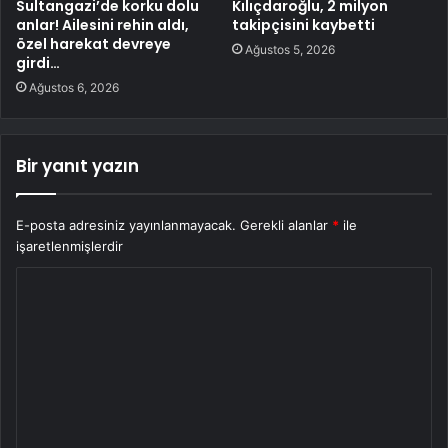
Sultangazi’de korku dolu
Kılıçdaroğlu, 2 milyon
anlar! Ailesini rehin aldı,
takipçisini kaybetti
özel harekat devreye
Ağustos 5, 2026
girdi…
Ağustos 6, 2026
Bir yanıt yazın
E-posta adresiniz yayınlanmayacak.
Gerekli alanlar
*
ile
işaretlenmişlerdir
Y
o
r
u
m
*