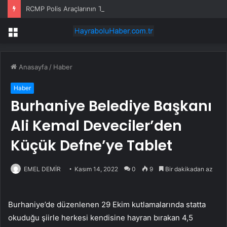
RCMP Polis Araçlarının Tasarımını 30 Yıl Sonra Yeniliyor
Menü
Anasayfa
/
Haber
Haber
Burhaniye Belediye Başkanı
Ali Kemal Deveciler’den
Küçük Defne’ye Tablet
EMEL DEMİR
Kasım 14, 2022
0
9
Bir dakikadan az
Burhaniye’de düzenlenen 29 Ekim kutlamalarında statta
okuduğu şiirle herkesi kendisine hayran bırakan 4,5