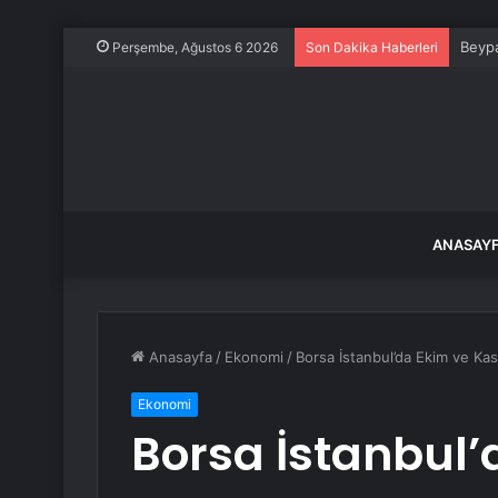
Beypa
Perşembe, Ağustos 6 2026
Son Dakika Haberleri
ANASAY
Anasayfa
/
Ekonomi
/
Borsa İstanbul’da Ekim ve Kas
Ekonomi
Borsa İstanbul