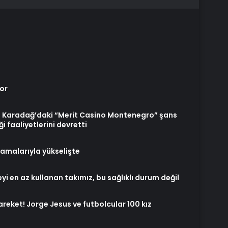
yor
ğı, Karadağ’daki “Merit Casino Montenegro” şans
i faaliyetlerini devretti
lamalarıyla yükselişte
eyi en az kullanan takımız, bu sağlıklı durum değil
eket! Jorge Jesus ve futbolcular 100 kız