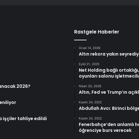
Rastgele Haberler
Ocak 14, 2026
Altın rekora yakın seyredi
Eylül 21, 2025
Net Holding bağlı ortaklı
oyunları salonu işletmeciliğ
lanacak 2026?
Nisan 20, 2026
Altın, Fed ve Trump’ın açık
eniliyor
Kasım 24, 2022
Abdullah Avcı: Birinci bölg
şçiler tahliye edildi
Kasım 24, 2022
Fenerbahçe’den anlamlı har
öğrenciye burs verecek