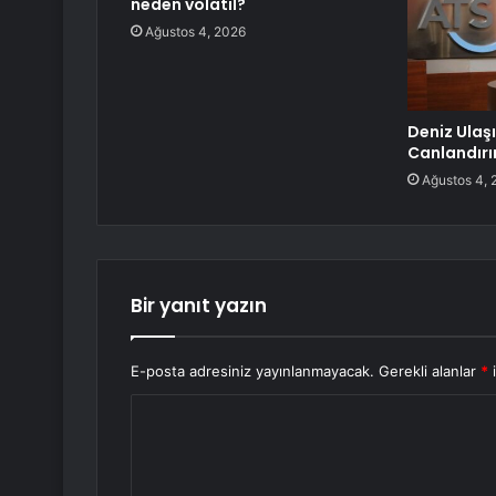
neden volatil?
Ağustos 4, 2026
Deniz Ulaş
Canlandırı
Ağustos 4, 
Bir yanıt yazın
E-posta adresiniz yayınlanmayacak.
Gerekli alanlar
*
i
Y
o
r