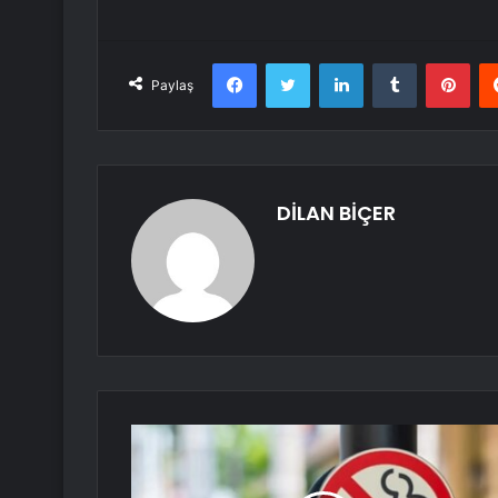
Facebook
Twitter
LinkedIn
Tumblr
Pint
Paylaş
DİLAN BİÇER