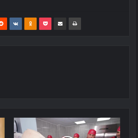
erest
Reddit
VKontakte
Odnoklassniki
Pocket
E-Posta ile paylaş
Yazdır