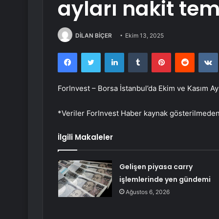
ayları nakit te
DİLAN BİÇER
Ekim 13, 2025
Facebook
Twitter
LinkedIn
Tumblr
Pinterest
Reddit
ForInvest – Borsa İstanbul’da Ekim ve Kasım A
*Veriler ForInvest Haber kaynak gösterilmede
İlgili Makaleler
Gelişen piyasa carry
işlemlerinde yen gündemi
Ağustos 6, 2026