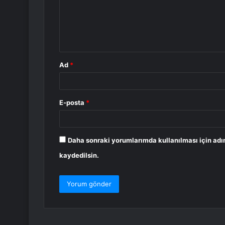
u
m
*
Ad
*
E-posta
*
Daha sonraki yorumlarımda kullanılması için adı
kaydedilsin.