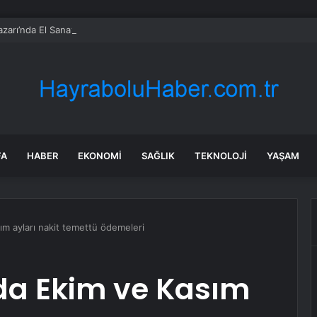
zarı’nda El Sanatlarına Ödül
FA
HABER
EKONOMI
SAĞLIK
TEKNOLOJI
YAŞAM
ım ayları nakit temettü ödemeleri
’da Ekim ve Kasım