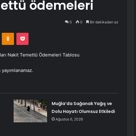
mettü ödemeleri
0
0
Bir dakikadan az
VKontakte
Odnoklassniki
Pocket
yları Nakit Temettü Ödemeleri Tablosu
n yayımlanamaz.
Muğla’da Sağanak Yağış ve
Dolu Hayatı Olumsuz Etkiledi
Ağustos 6, 2026