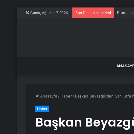
Fransa ka
Cuma, Ağustos 7 2026
Son Dakika Haberleri
ANASAY
Anasayfa
/
Haber
/
Başkan Beyazgül’den Şanlıurfa 
Haber
Başkan Beyazgü