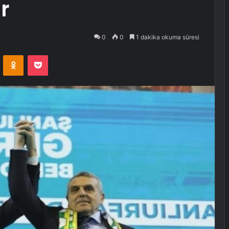
r
0
0
1 dakika okuma süresi
VKontakte
Odnoklassniki
Pocket