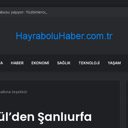
busu yaşıyor: Yüzbinlerce kişi kaçıyor alevler kovalıyor
FA
HABER
EKONOMI
SAĞLIK
TEKNOLOJI
YAŞAM
halkına teşekkür
l’den Şanlıurfa