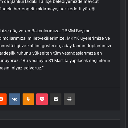
 de Şanlıurfa’daki 13 ilçe belediyemizde mevcut
ündeki her engeli kaldırmaya, her kederli yüreği
 bize güç veren Bakanlarımıza, TBMM Başkan
ımcılarımıza, milletvekillerimize, MKYK üyelerimize ve
anüstü ilgi ve katılım gösteren, aday tanıtım toplantımızı
kardeşlik ruhunu yükselten tüm vatandaşlarımıza en
sunuyoruz. “Bu vesileyle 31 Mart’ta yapılacak seçimlerin
masını niyaz ediyoruz.”
erest
Reddit
VKontakte
Odnoklassniki
Pocket
E-Posta ile paylaş
Yazdır