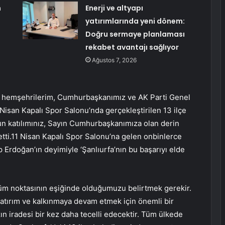
n
Enerji ve altyapı
yatırımlarında yeni dönem:
Doğru sermaye planlaması
rekabet avantajı sağlıyor
Ağustos 7, 2026
lı hemşehrilerim, Cumhurbaşkanımız ve AK Parti Genel
Nisan Kapalı Spor Salonu’nda gerçekleştirilen 13 ilçe
un katılımınız, Sayın Cumhurbaşkanımıza olan derin
etti.11 Nisan Kapalı Spor Salonu’na gelen onbinlerce
rdoğan’ın deyimiyle ‘Şanlıurfa’nın bu başarıyı elde
dönüm noktasının eşiğinde olduğumuzu belirtmek gerekir.
 yatırım ve kalkınmaya devam etmek için önemli bir
n iradesi bir kez daha tecelli edecektir. Tüm ülkede