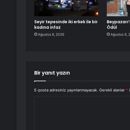
Seyir tepesinde iki erkek ile bir
Beypazarı’
kadına infaz
Ödül
Ağustos 6, 2026
Ağustos 6, 
Bir yanıt yazın
E-posta adresiniz yayınlanmayacak.
Gerekli alanlar
*
i
Y
o
r
u