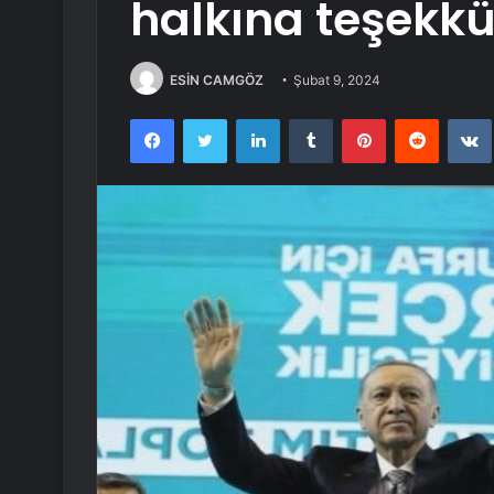
halkına teşekkü
ESİN CAMGÖZ
Şubat 9, 2024
Facebook
Twitter
LinkedIn
Tumblr
Pinterest
Reddit