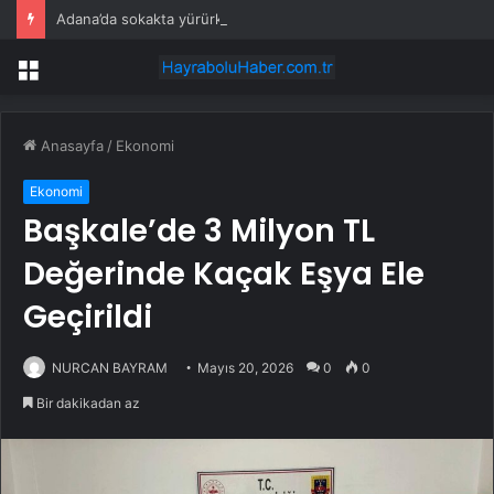
Adana’da sokakta yürürken kurşun yağdırdılar: 26 yaşındaki genç kurtarılamadı
Menü
Anasayfa
/
Ekonomi
Ekonomi
Başkale’de 3 Milyon TL
Değerinde Kaçak Eşya Ele
Geçirildi
NURCAN BAYRAM
Mayıs 20, 2026
0
0
Bir dakikadan az