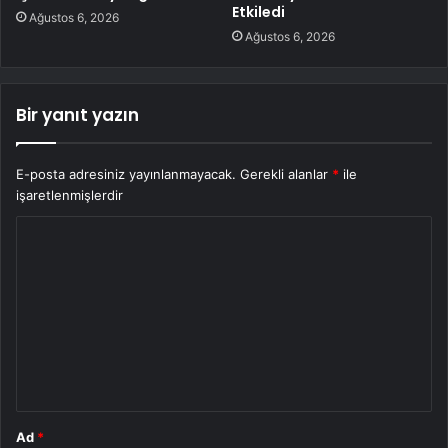
Etkiledi
Ağustos 6, 2026
Ağustos 6, 2026
Bir yanıt yazın
E-posta adresiniz yayınlanmayacak.
Gerekli alanlar
*
ile
işaretlenmişlerdir
Y
o
r
u
m
*
Ad
*