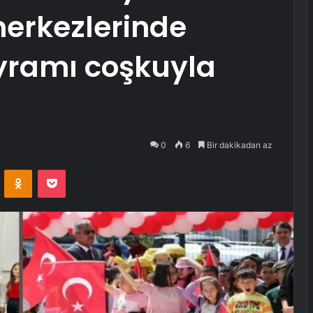
merkezlerinde
yramı coşkuyla
0
6
Bir dakikadan az
VKontakte
Odnoklassniki
Pocket