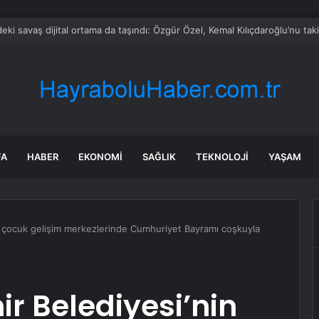
rken’den ‘yasak aşk’ açıklaması: Hukuki yollara başvuruyor
FA
HABER
EKONOMI
SAĞLIK
TEKNOLOJI
YAŞAM
n çocuk gelişim merkezlerinde Cumhuriyet Bayramı coşkuyla
r Belediyesi’nin