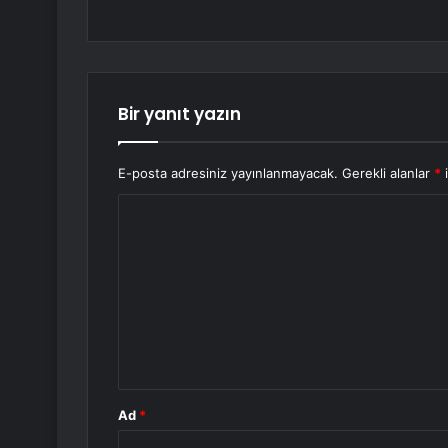
Bir yanıt yazın
E-posta adresiniz yayınlanmayacak.
Gerekli alanlar
*
i
Y
o
r
u
m
*
Ad
*