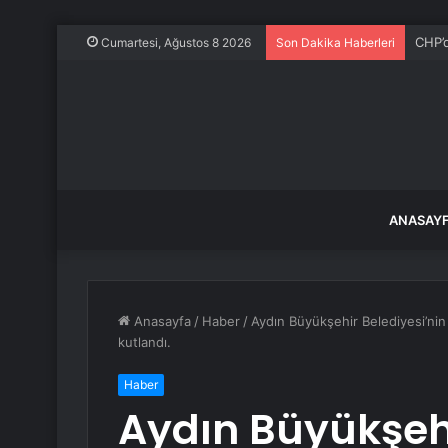
Ece E
Cumartesi, Ağustos 8 2026
Son Dakika Haberleri
ANASAY
Anasayfa
/
Haber
/
Aydın Büyükşehir Belediyesi’ni
kutlandı.
Haber
Aydın Büyükşehi