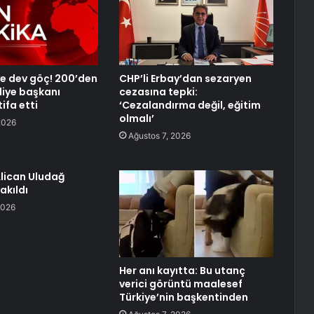
’ye dev göç! 200’den
CHP’li Erbay’dan sezaryen
diye başkanı
cezasına tepki:
ifa etti
‘Cezalandırma değil, eğitim
olmalı’
2026
Ağustos 7, 2026
lican Uludağ
akıldı
2026
Her anı kayıtta: Bu utanç
verici görüntü maalesef
Türkiye’nin başkentinden