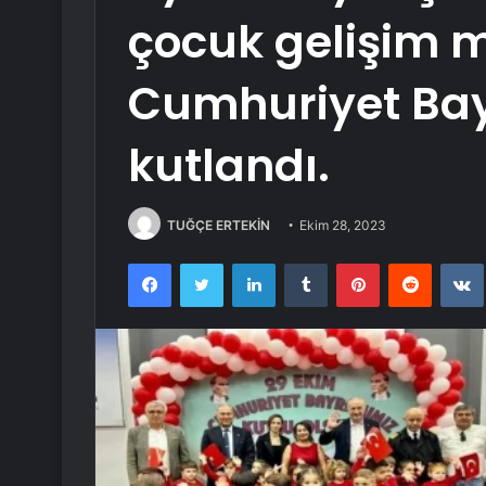
çocuk gelişim 
Cumhuriyet Ba
kutlandı.
TUĞÇE ERTEKİN
Ekim 28, 2023
Facebook
Twitter
LinkedIn
Tumblr
Pinterest
Reddit