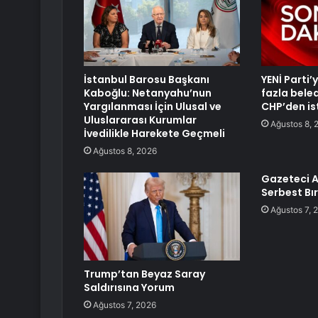
İstanbul Barosu Başkanı
YENİ Parti
Kaboğlu: Netanyahu’nun
fazla bele
Yargılanması İçin Ulusal ve
CHP’den ist
Uluslararası Kurumlar
Ağustos 8, 
İvedilikle Harekete Geçmeli
Ağustos 8, 2026
Gazeteci A
Serbest Bır
Ağustos 7, 
Trump’tan Beyaz Saray
Saldırısına Yorum
Ağustos 7, 2026