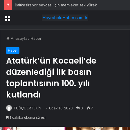
Balıkesirspor sevdası için memleket tek yürek
Menü
Anasayfa
/
Haber
Haber
Atatürk’ün Kocaeli’de
düzenlediği ilk basın
toplantısının 100. yılı
kutlandı
TUĞÇE ERTEKİN
Ocak 16, 2023
0
7
1 dakika okuma süresi