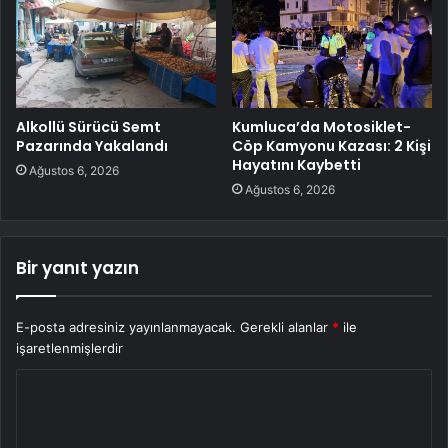
Alkollü Sürücü Semt
Kumluca’da Motosiklet-
Pazarında Yakalandı
Cöp Kamyonu Kazası: 2 Kişi
Hayatını Kaybetti
Ağustos 6, 2026
Ağustos 6, 2026
Bir yanıt yazın
E-posta adresiniz yayınlanmayacak.
Gerekli alanlar
*
ile
işaretlenmişlerdir
Y
o
r