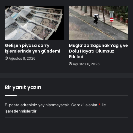
Gelişen piyasa carry
Muğla’da Sağanak Yağış ve
işlemlerinde yen gündemi
Dolu Hayatı Olumsuz
Etkiledi
Ağustos 6, 2026
Ağustos 6, 2026
Bir yanıt yazın
E-posta adresiniz yayınlanmayacak.
Gerekli alanlar
*
ile
işaretlenmişlerdir
Y
o