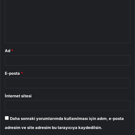
r
u
m
*
Ad
*
E-posta
*
İnternet sitesi
Daha sonraki yorumlarımda kullanılması için adım, e-posta
adresim ve site adresim bu tarayıcıya kaydedilsin.