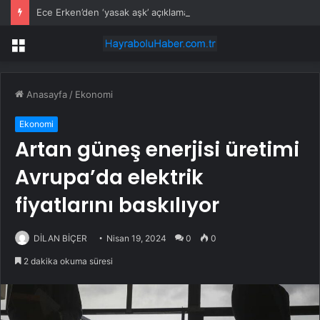
Ece Erken’den ‘yasak aşk’ açıklaması: Hukuki yollara başvuruyor
Menü
Anasayfa
/
Ekonomi
Ekonomi
Artan güneş enerjisi üretimi
Avrupa’da elektrik
fiyatlarını baskılıyor
DİLAN BİÇER
Nisan 19, 2024
0
0
2 dakika okuma süresi