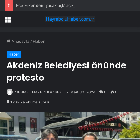
Ece Erken’den ‘yasak aşk’ açıklaması: Hukuki yollara başvuruyor
Menü
Anasayfa
/
Haber
Haber
Akdeniz Belediyesi önünde
protesto
MEHMET HAZBİN KAZBEK
Mart 30, 2024
0
0
1 dakika okuma süresi