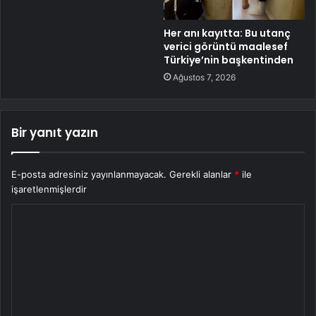
Her anı kayıtta: Bu utanç
verici görüntü maalesef
Türkiye’nin başkentinden
Ağustos 7, 2026
Bir yanıt yazın
E-posta adresiniz yayınlanmayacak.
Gerekli alanlar
*
ile
işaretlenmişlerdir
Y
o
r
u
m