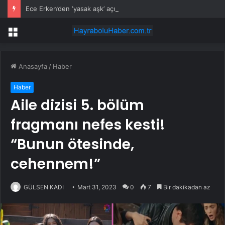
Ece Erken’den ‘yasak aşk’ açıklaması: Hukuki yollara başvuruyor
Menü
Anasayfa
/
Haber
Haber
Aile dizisi 5. bölüm
fragmanı nefes kesti!
“Bunun ötesinde,
cehennem!”
GÜLSEN KADI
Mart 31, 2023
0
7
Bir dakikadan az