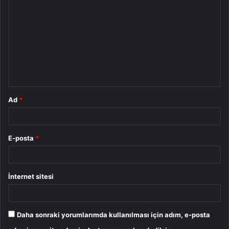
o
r
u
m
*
Ad
*
E-posta
*
İnternet sitesi
Daha sonraki yorumlarımda kullanılması için adım, e-posta