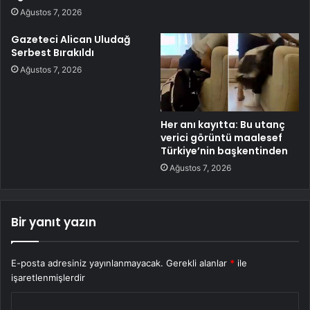
Ağustos 7, 2026
Gazeteci Alican Uludağ
Serbest Bırakıldı
Ağustos 7, 2026
Her anı kayıtta: Bu utanç
verici görüntü maalesef
Türkiye’nin başkentinden
Ağustos 7, 2026
Bir yanıt yazın
E-posta adresiniz yayınlanmayacak.
Gerekli alanlar
*
ile
işaretlenmişlerdir
Y