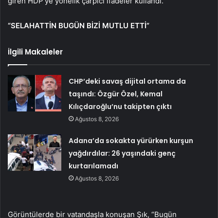
giren HDP’ye yönelik çarpıcı ifadeler kullandı.
“SELAHATTİN BUGÜN BİZİ MUTLU ETTİ”
İlgili Makaleler
CHP’deki savaş dijital ortama da
taşındı: Özgür Özel, Kemal
Kılıçdaroğlu’nu takipten çıktı
Ağustos 8, 2026
Adana’da sokakta yürürken kurşun
yağdırdılar: 26 yaşındaki genç
kurtarılamadı
Ağustos 8, 2026
Görüntülerde bir vatandaşla konuşan Şık, “Bugün