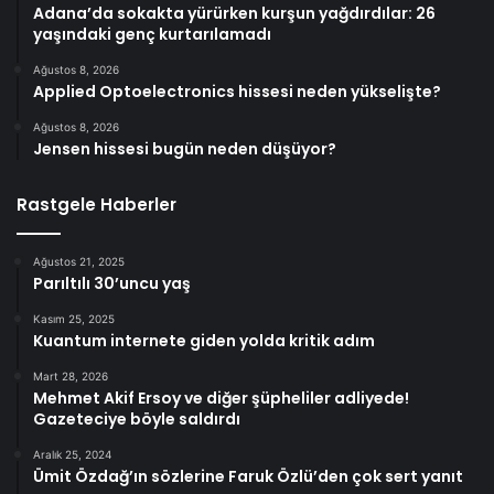
Adana’da sokakta yürürken kurşun yağdırdılar: 26
yaşındaki genç kurtarılamadı
Ağustos 8, 2026
Applied Optoelectronics hissesi neden yükselişte?
Ağustos 8, 2026
Jensen hissesi bugün neden düşüyor?
Rastgele Haberler
Ağustos 21, 2025
Parıltılı 30’uncu yaş
Kasım 25, 2025
Kuantum internete giden yolda kritik adım
Mart 28, 2026
Mehmet Akif Ersoy ve diğer şüpheliler adliyede!
Gazeteciye böyle saldırdı
Aralık 25, 2024
Ümit Özdağ’ın sözlerine Faruk Özlü’den çok sert yanıt