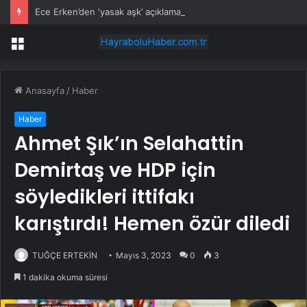
Ece Erken’den ‘yasak aşk’ açıklaması: Hukuki yollara başvuruyor
Menü
Anasayfa
/
Haber
Haber
Ahmet Şık’ın Selahattin
Demirtaş ve HDP için
söyledikleri ittifakı
karıştırdı! Hemen özür diledi
TUĞÇE ERTEKİN
Mayıs 3, 2023
0
3
1 dakika okuma süresi