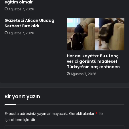
eğitim olmalı’
Ağustos 7, 2026
Gazeteci Alican Uludağ
Serbest Bırakıldı
Ağustos 7, 2026
Her anı kayıtta: Bu utanç
verici görüntü maalesef
Türkiye’nin başkentinden
Ağustos 7, 2026
Bir yanıt yazın
E-posta adresiniz yayınlanmayacak.
Gerekli alanlar
*
ile
işaretlenmişlerdir