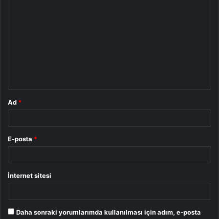
Y
o
r
u
m
*
Ad
*
E-posta
*
İnternet sitesi
Daha sonraki yorumlarımda kullanılması için adım, e-posta