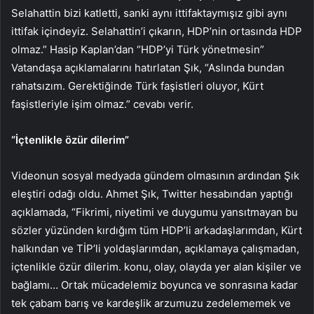
Selahattin bizi katletti, sanki aynı ittifaktaymışız gibi aynı
ittifak içindeyiz. Selahattin’i çıkarın, HDP’nin ortasında HDP
olmaz.” Hasip Kaplan’dan “HDP’yi Türk yönetmesin”
Vatandaşa açıklamalarını hatırlatan Şık, “Aslında bundan
rahatsızım. Gerektiğinde Türk faşistleri oluyor, Kürt
faşistleriyle işim olmaz.” cevabı verir.
“İçtenlikle özür dilerim”
Videonun sosyal medyada gündem olmasının ardından Şık
eleştiri odağı oldu. Ahmet Şık, Twitter hesabından yaptığı
açıklamada, “Fikrimi, niyetimi ve duygumu yansıtmayan bu
sözler yüzünden kırdığım tüm HDP’li arkadaşlarımdan, Kürt
halkından ve TİP’li yoldaşlarımdan, açıklamaya çalışmadan,
içtenlikle özür dilerim. konu, olay, olayda yer alan kişiler ve
bağlamı… Ortak mücadelemiz boyunca ve sonrasına kadar
tek çabam barış ve kardeşlik arzumuzu zedelememek ve