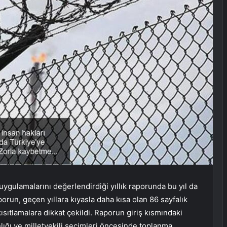
 uygulamalarını değerlendirdiği yıllık raporunda bu yıl da
orun, geçen yıllara kıyasla daha kısa olan 86 sayfalık
sıtlamalara dikkat çekildi. Raporun giriş kısmındaki
ığı ve milletvekili seçimleri öncesinde toplanma,