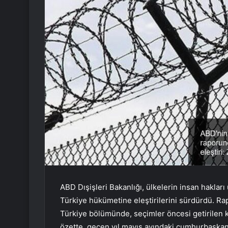
ABD Dışişleri Bakanlığı, ülkelerin insan hakları
Türkiye hükümetine eleştirilerini sürdürdü. Rap
Türkiye bölümünde, seçimler öncesi getirilen kı
özette, geçen yıl mayıs ayındaki cumhurbaşkanl