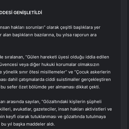
DDESİ GENİŞLETİLDİ
an hakları sorunları” olarak çeşitli başlıklara yer
alan başlıkların bazılarına, bu yılsa raporun ara
 sıralanan, “Gülen hareketi üyesi olduğu iddia edilen
a güvencesi veya diğer hukuki korumalar olmaksızın
e yönelik sınır ötesi misillemeler’’ ve “Çocuk askerlerin
lması dahil çatışmalarda ciddi suistimaller gerçekleştiren
n bu sefer özet bölümde yer almaması dikkat çekti.
rı arasında sayılan, “Gözaltındaki kişilerin şüpheli
illeri, avukatlar, gazeteciler, insan hakları aktivistleri ve
nin keyfi olarak tutuklanması ve gözaltında tutulmaya
 bu yıl başka maddeler aldı.