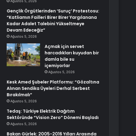
Ağustos 5, 2026
Gençlik Örgütlerinden ‘Suruç’ Protestosu:
“Katliamın Failleri Birer Birer Yargılanana
Kadar Adalet Talebini Yükseltmeye
Devam Edeceğiz”
Ağustos 5, 2026
Açmak için servet
harcadıkları kuyudan bir
damla bile su
içemiyorlar
Ağustos 5, 2026
Kesk Amed Şubeler Platformu: “Gözaltına
Alınan Sendika Üyeleri Derhal Serbest
Bırakılmalı”
Ağustos 5, 2026
Tedaş: Türkiye Elektrik Dağıtım
Sektöründe “Vision Zero” Dönemi Başladı
Ağustos 5, 2026
Bakan Gürlek: 2005-2016 Yılları Arasında