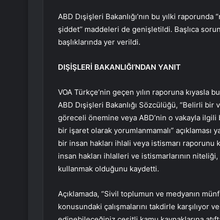
ABD Dışişleri Bakanlığı’nın bu yılki raporunda “
şiddet’’ maddeleri de genişletildi. Başlıca soru
başlıklarında yer verildi.
DIŞİŞLERİ BAKANLIĞI’NDAN YANIT
VOA Türkçe’nin geçen yılın raporuna kıyasla bu fa
ABD Dışişleri Bakanlığı Sözcülüğü, “Belirli bir
göreceli önemine veya ABD’nin o vakayla ilgili
bir işaret olarak yorumlanmamalı” açıklaması ya
bir insan hakları ihlali veya istismarı raporunu 
insan hakları ihlalleri ve istismarlarının niteliğ
kullanmak olduğunu kaydetti.
Açıklamada, “Sivil toplumun ve medyanın münfe
konusundaki çalışmalarını takdirle karşılıyor v
edinebileceğiniz çeşitli kamu kaynaklarına atıf