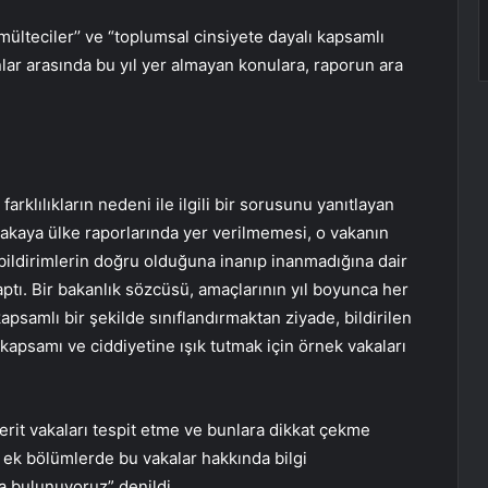
mülteciler’’ ve “toplumsal cinsiyete dayalı kapsamlı
nlar arasında bu yıl yer almayan konulara, raporun ara
rklılıkların nedeni ile ilgili bir sorusunu yanıtlayan
 vakaya ülke raporlarında yer verilmemesi, o vakanın
 bildirimlerin doğru olduğuna inanıp inanmadığına dair
ptı. Bir bakanlık sözcüsü, amaçlarının yıl boyunca her
kapsamlı bir şekilde sınıflandırmaktan ziyade, bildirilen
i, kapsamı ve ciddiyetine ışık tutmak için örnek vakaları
rit vakaları tespit etme ve bunlara dikkat çekme
e ek bölümlerde bu vakalar hakkında bilgi
ta bulunuyoruz” denildi.