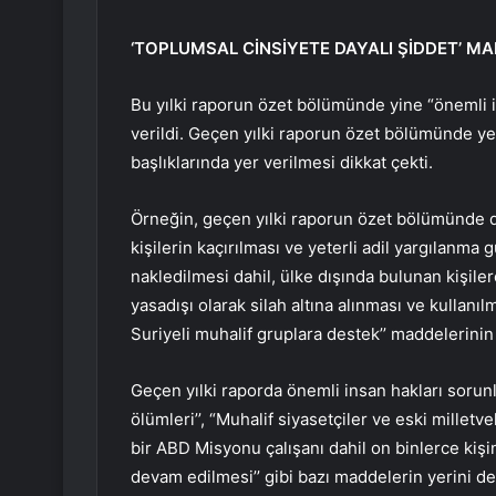
‘TOPLUMSAL CİNSİYETE DAYALI ŞİDDET’ MA
Bu yılki raporun özet bölümünde yine “önemli ins
verildi. Geçen yılki raporun özet bölümünde yer 
başlıklarında yer verilmesi dikkat çekti.
Örneğin, geçen yılki raporun özet bölümünde de
kişilerin kaçırılması ve yeterli adil yargılanm
nakledilmesi dahil, ülke dışında bulunan kişiler
yasadışı olarak silah altına alınması ve kullanı
Suriyeli muhalif gruplara destek’’ maddelerini
Geçen yılki raporda önemli insan hakları sorunla
ölümleri’’, “Muhalif siyasetçiler ve eski milletvek
bir ABD Misyonu çalışanı dahil on binlerce kişi
devam edilmesi’’ gibi bazı maddelerin yerini de