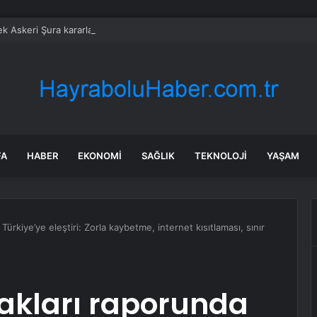
k Askeri Şura kararları Resmi Gazete’de!
FA
HABER
EKONOMI
SAĞLIK
TEKNOLOJI
YAŞAM
ürkiye’ye eleştiri: Zorla kaybetme, internet kısıtlaması, sınır
akları raporunda