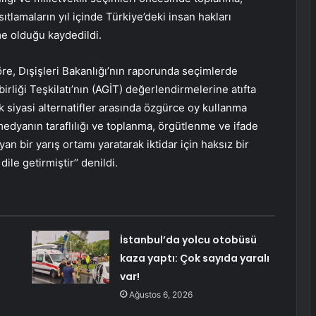
ıtlamaların yıl içinde Türkiye’deki insan hakları
e olduğu kaydedildi.
re, Dışişleri Bakanlığı’nın raporunda seçimlerde
rliği Teşkilatı’nın (AGİT) değerlendirmelerine atıfta
 siyasi alternatifler arasında özgürce oy kullanma
 medyanın taraflılığı ve toplanma, örgütlenme ve ifade
an bir yarış ortamı yaratarak iktidar için haksız bir
le getirmiştir’’ denildi.
İstanbul’da yolcu otobüsü
kaza yaptı: Çok sayıda yaralı
var!
Ağustos 6, 2026