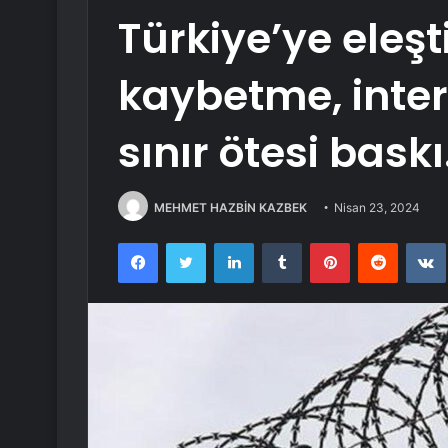
Türkiye’ye eleşti
kaybetme, inter
sınır ötesi bask
MEHMET HAZBİN KAZBEK
Nisan 23, 2024
Facebook
Twitter
LinkedIn
Tumblr
Pinterest
Reddit