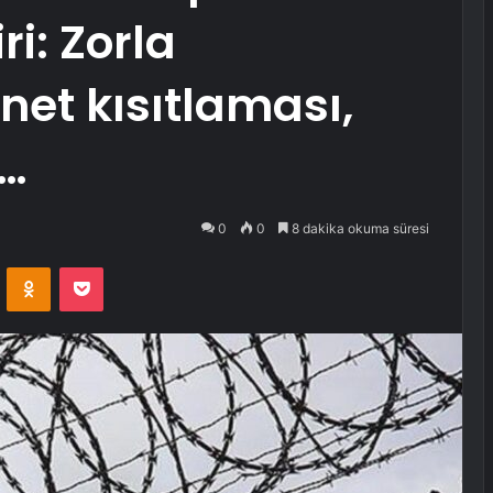
ri: Zorla
net kısıtlaması,
ı…
0
0
8 dakika okuma süresi
VKontakte
Odnoklassniki
Pocket