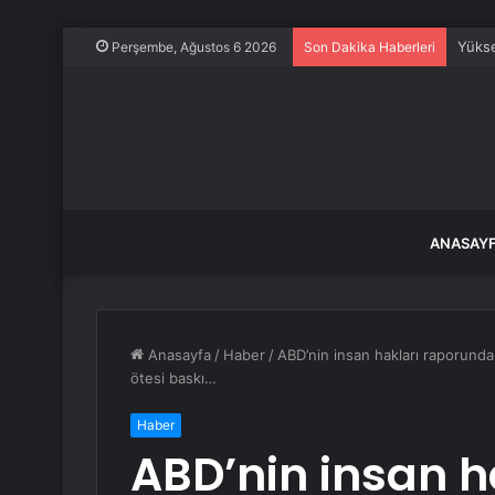
Yükse
Perşembe, Ağustos 6 2026
Son Dakika Haberleri
ANASAY
Anasayfa
/
Haber
/
ABD’nin insan hakları raporunda T
ötesi baskı…
Haber
ABD’nin insan h