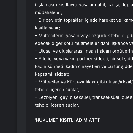
ilişkin aşırı kısıtlayıcı yasalar dahil, barışçı
müdahaleler;
– Bir devletin toprakları içinde hareket ve ika
kısıtlamalar;
– Mültecilerin, yaşam veya özgürlük tehdidi gibi c
edecek diğer kötü muameleler dahil işkence ve
– Ulusal ve uluslararası insan hakları örgütleri
– Aile içi veya yakın partner şiddeti, cinsel şid
kadın sünneti, kadın cinayetleri ve bu tür şidde
kapsamlı şiddet;
– Mülteciler ve Kürt azınlıklar gibi ulusal/ırksa
tehdidi içeren suçlar;
– Lezbiyen, gey, biseksüel, transseksüel, queer
tehdidi içeren suçlar.
‘HÜKÜMET KISITLI ADIM ATTI’