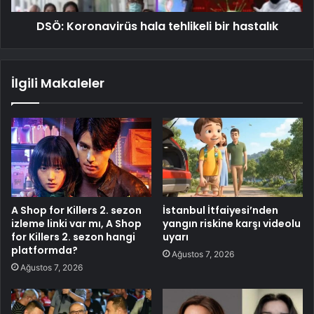
DSÖ: Koronavirüs hala tehlikeli bir hastalık
İlgili Makaleler
A Shop for Killers 2. sezon
İstanbul İtfaiyesi’nden
izleme linki var mı, A Shop
yangın riskine karşı videolu
for Killers 2. sezon hangi
uyarı
platformda?
Ağustos 7, 2026
Ağustos 7, 2026