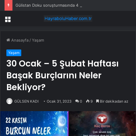
Gülistan Doku soruşturmasında 4 polis tutuklandı
Menü
Anasayfa
/
Yaşam
Yaşam
30 Ocak – 5 Şubat Haftası
Başak Burçlarını Neler
Bekliyor?
GÜLSEN KADI
Ocak 31, 2023
0
9
Bir dakikadan az