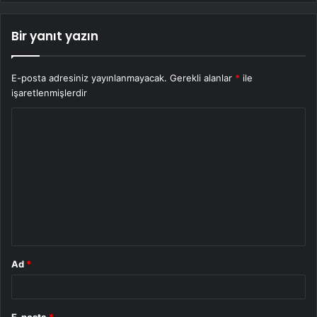
Bir yanıt yazın
E-posta adresiniz yayınlanmayacak.
Gerekli alanlar
*
ile
işaretlenmişlerdir
Y
o
r
u
m
*
Ad
*