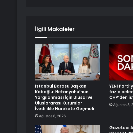
İlgili Makaleler
İstanbul Barosu Başkanı
YENİ Parti
Kaboğlu: Netanyahu’nun
fazla bele
Yargılanması İçin Ulusal ve
CHP’den ist
Uluslararası Kurumlar
Ağustos 8, 
İvedilikle Harekete Geçmeli
Ağustos 8, 2026
Gazeteci A