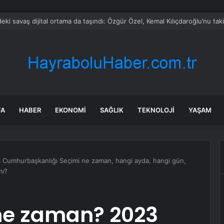
rken’den ‘yasak aşk’ açıklaması: Hukuki yollara başvuruyor
FA
HABER
EKONOMI
SAĞLIK
TEKNOLOJI
YAŞAM
 Cumhurbaşkanlığı Seçimi ne zaman, hangi ayda, hangi gün,
mı?
 ne zaman? 2023