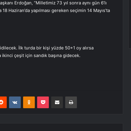
aşkanı Erdoğan, “Milletimiz 73 yıl sonra aynı gün 6’lı
a 18 Haziran’da yapılması gereken seçimin 14 Mayıs’ta
dilecek. İlk turda bir kişi yüzde 50+1 oy alırsa
kinci çeşit için sandık başına gidecek.
erest
Reddit
VKontakte
Odnoklassniki
Pocket
E-Posta ile paylaş
Yazdır