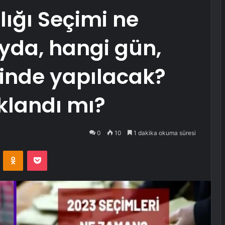
ğı Seçimi ne
yda, hangi gün,
inde yapılacak?
ıklandı mı?
0
10
1 dakika okuma süresi
VKontakte
Odnoklassniki
Pocket