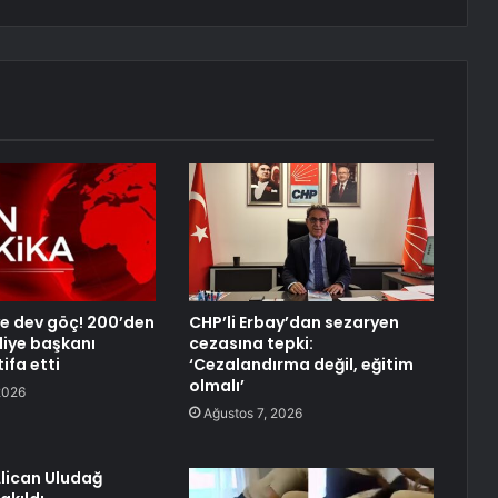
’ye dev göç! 200’den
CHP’li Erbay’dan sezaryen
diye başkanı
cezasına tepki:
ifa etti
‘Cezalandırma değil, eğitim
olmalı’
2026
Ağustos 7, 2026
lican Uludağ