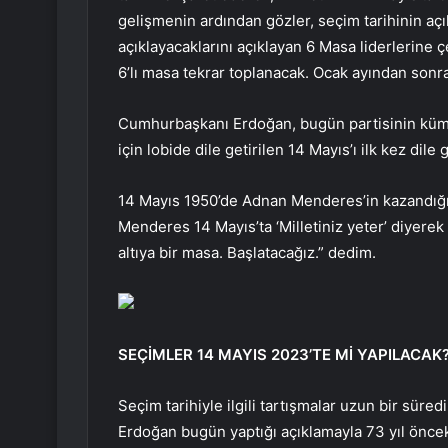
gelişmenin ardından gözler, seçim tarihinin a
açıklayacaklarını açıklayan 6 Masa liderlerine ç
6’lı masa tekrar toplanacak. Ocak ayından sonra
Cumhurbaşkanı Erdoğan, bugün partisinin küme
için lobide dile getirilen 14 Mayıs’ı ilk kez dile g
14 Mayıs 1950’de Adnan Menderes’in kazandığ
Menderes 14 Mayıs’ta ‘Milletiniz yeter’ diyerek s
altıya bir masa. Başlatacağız.” dedim.
SEÇİMLER 14 MAYIS 2023’TE Mİ YAPILACAK
Seçim tarihiyle ilgili tartışmalar uzun bir sü
Erdoğan bugün yaptığı açıklamayla 73 yıl önceki