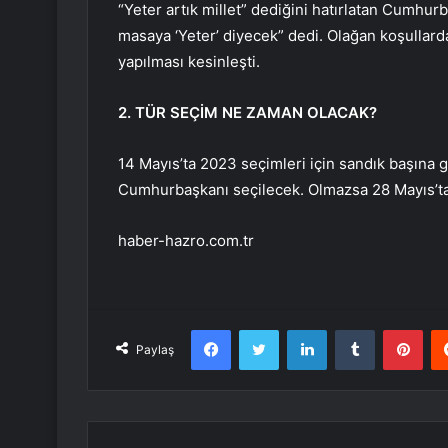
“Yeter artık millet” dediğini hatırlatan Cumhurb
masaya ‘Yeter’ diyecek” dedi. Olağan koşullard
yapılması kesinleşti.
2. TÜR SEÇİM NE ZAMAN OLACAK?
14 Mayıs’ta 2023 seçimleri için sandık başına gi
Cumhurbaşkanı seçilecek. Olmazsa 28 Mayıs’ta i
haber-hazro.com.tr
Facebook
Twitter
LinkedIn
Tumblr
Pint
Paylaş