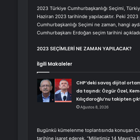
2023 Türkiye Cumhurbaşkanlığı Seçimi, Türkiye
Haziran 2023 tarihinde yapılacaktır. Peki 2023
Cumhurbaşkanlığı Seçimi ne zaman, hangi ayda,
Cumhurbaşkanı Erdoğan seçim tarihini açıklad
2023 SEÇİMLERİ NE ZAMAN YAPILACAK?
İlgili Makaleler
CHP’deki savaş dijital orta
da taşındı: Özgür Özel, Kem
Kılıçdaroğlu’nu takipten çık
Ağustos 8, 2026
Bugünkü kümelenme toplantısında konuşan Cu
tarihine işaret ederek, “Milletimiz 14 Mayıs’ta 6