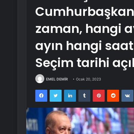
Cumhurbaşkanlı
zaman, hangi a
ayın hangi saat
Seçim tarihi aç
EMEL DEMİR
Ocak 20, 2023
Facebook
Twitter
LinkedIn
Tumblr
Pinterest
Reddit